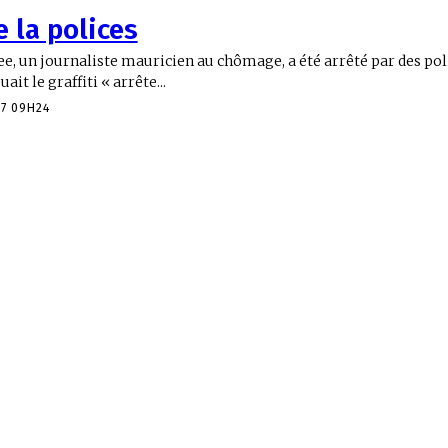
 la polices
, un journaliste mauricien au chômage, a été arrêté par des poli
it le graffiti « arrête...
17 09H24