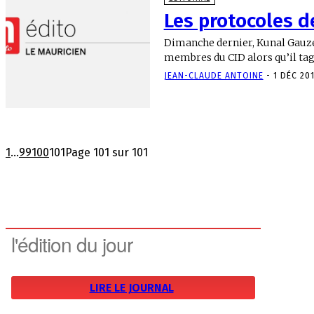
Les protocoles de
Dimanche dernier, Kunal Gauzee
membres du CID alors qu’il tagua
JEAN-CLAUDE ANTOINE
-
1 DÉC 20
1
...
99
100
101
Page 101 sur 101
l'édition du jour
LIRE LE JOURNAL