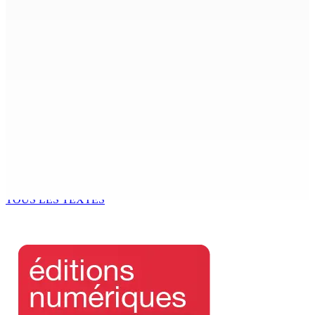
Shirin Aumeeruddy-Cziffra, Speaker de l’Assemblée
nationale : « J’exerce mon autorité d’une manière plus
douce »
9 Août 2026 12h00
The Chase : Heevesh Bissessur, 21 ans, fait son entrée
dans le monde littéraire
9 Août 2026 12h00
Tourisme | Patrimoine naturel exceptionnel Île-aux-
Cerfs : un plan de régénération durable
9 Août 2026 12h00
TOUS LES TEXTES