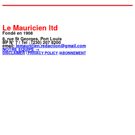
Le Mauricien ltd
Fondé en 1908
8, rue St Georges, Port Louis
BP N° 7 / Tel : (230) 207 8200
email:
lemauricien.redaction@gmail.com
NOTRE ÉQUIPE →
DISCLAIMER
/
PRIVACY POLICY
/
ABONNEMENT