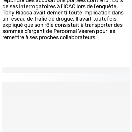
répondre des accusations portées contre lui. Lors
de ses interrogatoires à l’ICAC lors de l’enquête,
Tony Riacca avait démenti toute implication dans
un réseau de trafic de drogue. Il avait toutefois
expliqué que son rôle consistait à transporter des
sommes d’argent de Peroomal Veeren pour les
remettre à ses proches collaborateurs.
EN CONTINU
↻
ÉDUCATION — Fin de cycle secondaire : Octroi de 24
bourses additionnelles sur les Merit and Social Criteria
9 Août 2026 07h00
La métèo de ce dimanche 9 août
9 Août 2026 05h30