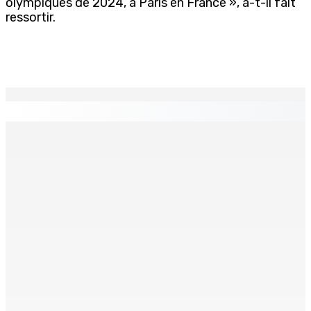
olympiques de 2024, à Paris en France », a-t-il fait
ressortir.
EN CONTINU
↻
Port-Louis : Un jeune vend de la drogue près du
Marché Central
6 Août 2026 18h00
Un passager mauricien décède à bord d’un vol d’Air
Mauritius
6 Août 2026 17h56
Adrien Duval a démissionné de ses fonctions
d’Opposition Whip et de président du Public Accounts
Committee (PAC)