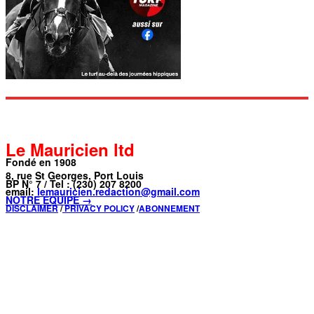
Le Mauricien ltd
Fondé en 1908
8, rue St Georges, Port Louis
BP N° 7 / Tel : (230) 207 8200
email:
lemauricien.redaction@gmail.com
NOTRE ÉQUIPE →
DISCLAIMER
/
PRIVACY POLICY
/
ABONNEMENT