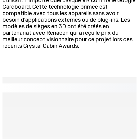
utilisant n’importe quel casque VR comme le Google
Cardboard. Cette technologie primée est
compatible avec tous les appareils sans avoir
besoin d’applications externes ou de plug-ins. Les
modèles de sièges en 3D ont été créés en
partenariat avec Renacen qui a reçu le prix du
meilleur concept visionnaire pour ce projet lors des
récents Crystal Cabin Awards.
EN CONTINU
↻
BALACLAVA : Enquête après la découverte d’un corps
calciné à la plage
7 Août 2026 11h21
Échiquier politique | Changing of Guards — Chetan