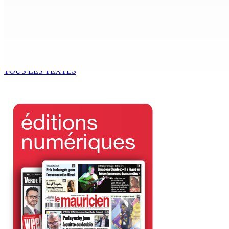
MONDE ESTUDIANTIN | Municipalité de Port-Louis — NAFCO : 
6 Août 2026 14h00
Kugan Parapen, Junior Minister à la Sécurité sociale « Le p
6 Août 2026 13h00
TOUS LES TEXTES