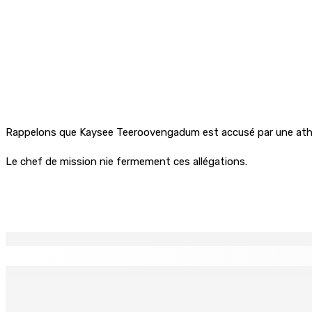
Rappelons que Kaysee Teeroovengadum est accusé par une athlè
Le chef de mission nie fermement ces allégations.
Partager
EN CONTINU
↻
Port-Louis : Un jeune vend de la drogue près du Marché Cen