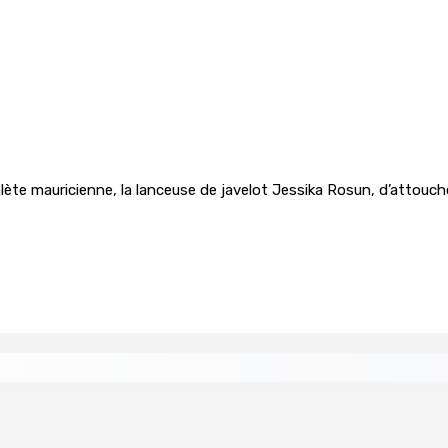
te mauricienne, la lanceuse de javelot Jessika Rosun, d’attouch
tral
Un passager mauricien décède à bord d’un vol d’Air