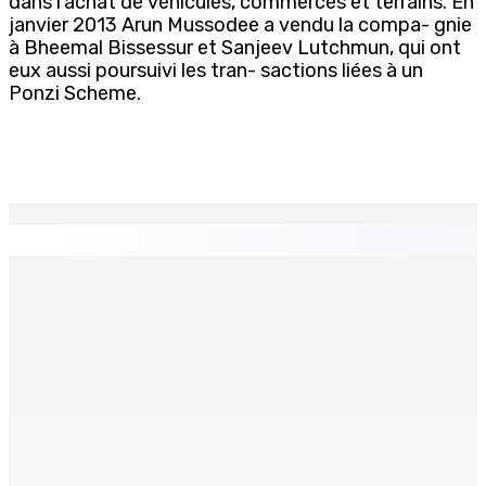
dans l’achat de véhicules, commerces et terrains. En
janvier 2013 Arun Mussodee a vendu la compa- gnie
à Bheemal Bissessur et Sanjeev Lutchmun, qui ont
eux aussi poursuivi les tran- sactions liées à un
Ponzi Scheme.
EN CONTINU
↻
Antananarivo : 27e Foire internationale de l’économie
rurale
6 Août 2026 16h00
Secteur immobilier :Une réflexion autour des prêts
destinés à l’investissement locatif
6 Août 2026 16h00