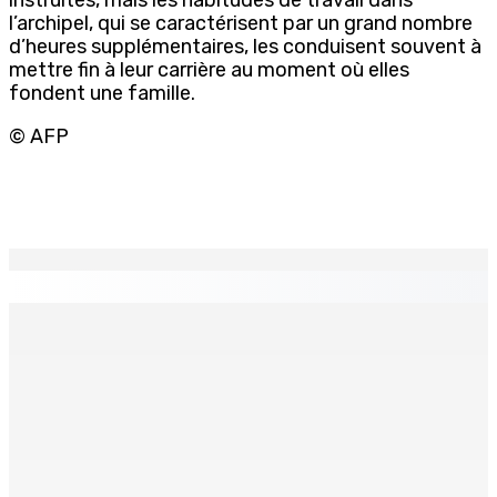
l’archipel, qui se caractérisent par un grand nombre
d’heures supplémentaires, les conduisent souvent à
mettre fin à leur carrière au moment où elles
fondent une famille.
© AFP
EN CONTINU
↻
TRANQUEBAR : Un architecte perd Rs 20 000 après le
piratage du compte d’un collègue
8 Août 2026 17h00
TRAFIC DE DROGUE — Saisie de 157,5 kg de cannabis à
La-Réunion : L’axe Chimajee/Govind confirmé avec
l’ombre de Franklin planant