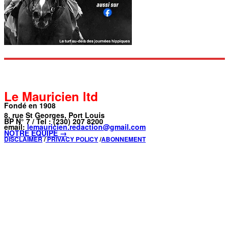
Le Mauricien ltd
Fondé en 1908
8, rue St Georges, Port Louis
BP N° 7 / Tel : (230) 207 8200
email:
lemauricien.redaction@gmail.com
NOTRE ÉQUIPE →
DISCLAIMER
/
PRIVACY POLICY
/
ABONNEMENT