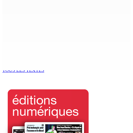
6 Août 2026 10h59
PMQT | Projets d’infrastructure accélérés — Une
Project Monitoring and Implementation Unit en vue
6 Août 2026 10h00
« La situation est intenable » : à Ceuta, un millier de
jeunes migrants en attente de prise en charge
6 Août 2026 09h50
TOUS LES TEXTES