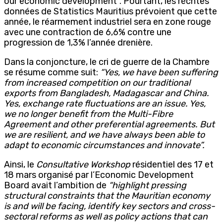
our economic development”. Pourtant, les récntes
données de Statistics Mauritius prévoient que cette
année, le réarmement industriel sera en zone rouge
avec une contraction de 6,6% contre une
progression de 1,3% l’année drenière.
Dans la conjoncture, le cri de guerre de la Chambre
se résume comme suit:
“Yes, we have been suffering
from increased competition on our traditional
exports from Bangladesh, Madagascar and China.
Yes, exchange rate fluctuations are an issue. Yes,
we no longer benefit from the Multi-Fibre
Agreement and other preferential agreements. But
we are resilient, and we have always been able to
adapt to economic circumstances and innovate”.
Ainsi, le
Consultative Workshop
résidentiel des 17 et
18 mars organisé par l’Economic Development
Board avait l’ambition de
“highlight pressing
structural constraints that the Mauritian economy
is and will be facing, identify key sectors and cross-
sectoral reforms as well as policy actions that can