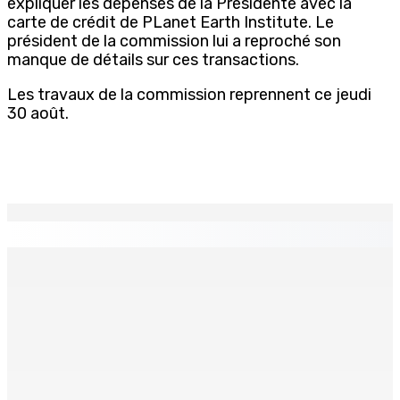
expliquer les dépenses de la Présidente avec la
carte de crédit de PLanet Earth Institute. Le
président de la commission lui a reproché son
manque de détails sur ces transactions.
Les travaux de la commission reprennent ce jeudi
30 août.
EN CONTINU
↻
TPLink Open Day :MT récompensée pour l’innovation en
matière de wi-fi résidentiel
7 Août 2026 19h00
Fléaux sociaux | Conseil des Religions : Mobilisation
nationale en faveur de l’éducation civique et des
valeurs citoyennes