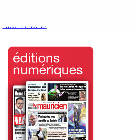
Marchés obligataires | Pour le compte du Gabon — AFG
Capital Ltd, conseiller pour un Deal de $ 920 M
5 Août 2026 17h00
TOUS LES TEXTES