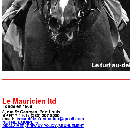
Le Mauricien ltd
Fondé en 1908
8, rue St Georges, Port Louis
BP N° 7 / Tel : (230) 207 8200
email:
lemauricien.redaction@gmail.com
NOTRE ÉQUIPE →
DISCLAIMER
/
PRIVACY POLICY
/
ABONNEMENT