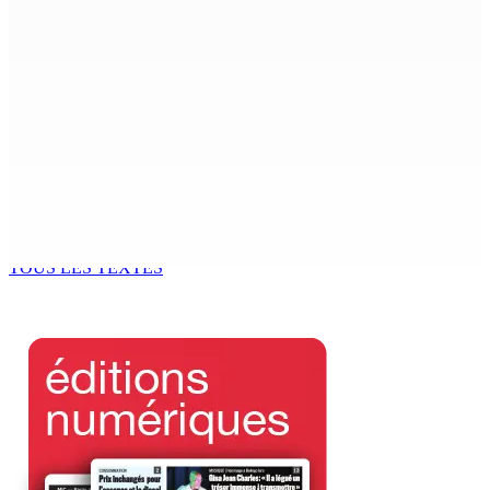
Beyond Westminster: The Sydney Pierre episode and
Mauritius’ Second Constitutional Conversation
7 Août 2026 15h00
Franco Quirin : « Une position de stricte neutralité »
7 Août 2026 12h00
Océan Indien | Saisie de 157,5 kg de drogue : L’ex-JM
prend ses distances de la SUV et du gandia
7 Août 2026 11h49
TOUS LES TEXTES