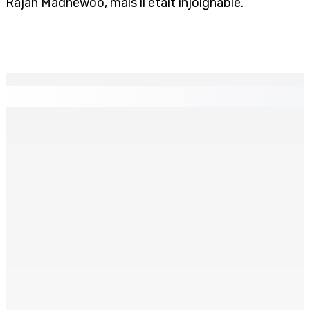
Rajah Madhewoo, mais il était injoignable.
EN CONTINU
↻
TPLink Open Day :MT récompensée pour l’innovation en
matière de wi-fi résidentiel
7 Août 2026 19h00
Fléaux sociaux | Conseil des Religions : Mobilisation
nationale en faveur de l’éducation civique et des
valeurs citoyennes
7 Août 2026 18h00
MONTAGNE-LONGUE : Grièvement brûlée après que ses
vêtements ont pris feu