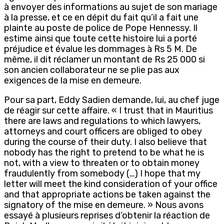
à envoyer des informations au sujet de son mariage
à la presse, et ce en dépit du fait qu’il a fait une
plainte au poste de police de Pope Hennessy. Il
estime ainsi que toute cette histoire lui a porté
préjudice et évalue les dommages à Rs 5 M. De
même, il dit réclamer un montant de Rs 25 000 si
son ancien collaborateur ne se plie pas aux
exigences de la mise en demeure.
Pour sa part, Eddy Sadien demande, lui, au chef juge
de réagir sur cette affaire. « I trust that in Mauritius
there are laws and regulations to which lawyers,
attorneys and court officers are obliged to obey
during the course of their duty. I also believe that
nobody has the right to pretend to be what he is
not, with a view to threaten or to obtain money
fraudulently from somebody (…) I hope that my
letter will meet the kind consideration of your office
and that appropriate actions be taken against the
signatory of the mise en demeure. » Nous avons
essayé à plusieurs reprises d’obtenir la réaction de