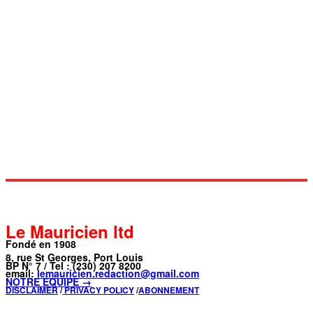
Le Mauricien ltd
Fondé en 1908
8, rue St Georges, Port Louis
BP N° 7 / Tel : (230) 207 8200
email:
lemauricien.redaction@gmail.com
NOTRE ÉQUIPE →
DISCLAIMER
/
PRIVACY POLICY
/
ABONNEMENT