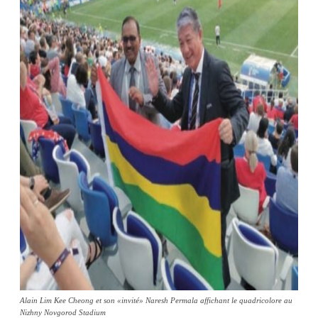
Alain Lim Kee Cheong et son «invité» Naresh Permala affichant le quadricolore au
Nizhny Novgorod Stadium