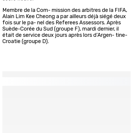
Membre de la Com- mission des arbitres de la FIFA,
Alain Lim Kee Cheong a par ailleurs déjà siégé deux
fois sur le pa- nel des Referees Assessors. Après
Suède-Corée du Sud (groupe F), mardi dernier, il
était de service deux jours après lors d’Argen- tine-
Croatie (groupe D).
EN CONTINU
↻
Restauration rapide – Nouvelle franchise internationale :
Krispy Kreme s’installe à Maurice d’ici fin 2026
10 Août 2026 16h00
Pèlerinage à Medjugorje et en Turquie