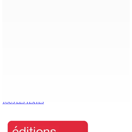
10 Août 2026 14h10
Budget Aftermath — Réforme du système de pensions :
Rencontre de la dernière chance de la PKS à la State
House
10 Août 2026 14h04
Atma Shanto entame une grève de la faim et réclame une
révision des lois du travail
10 Août 2026 14h03
Joe Lesjongard :« Le peuple jugera mon travail comme
leader de l’opposition »
10 Août 2026 14h00
TOUS LES TEXTES