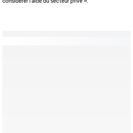
considérer l’aide du secteur privé ».
EN CONTINU
↻
TPLink Open Day :MT récompensée pour l’innovation en
matière de wi-fi résidentiel
7 Août 2026 19h00
Fléaux sociaux | Conseil des Religions : Mobilisation
nationale en faveur de l’éducation civique et des
valeurs citoyennes
7 Août 2026 18h00
MONTAGNE-LONGUE : Grièvement brûlée après que ses
vêtements ont pris feu