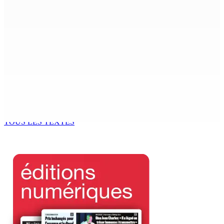
Beyond Westminster: The Sydney Pierre episode and
Mauritius’ Second Constitutional Conversation
7 Août 2026 15h00
Franco Quirin : « Une position de stricte neutralité »
7 Août 2026 12h00
Océan Indien | Saisie de 157,5 kg de drogue : L’ex-JM
prend ses distances de la SUV et du gandia
7 Août 2026 11h49
TOUS LES TEXTES