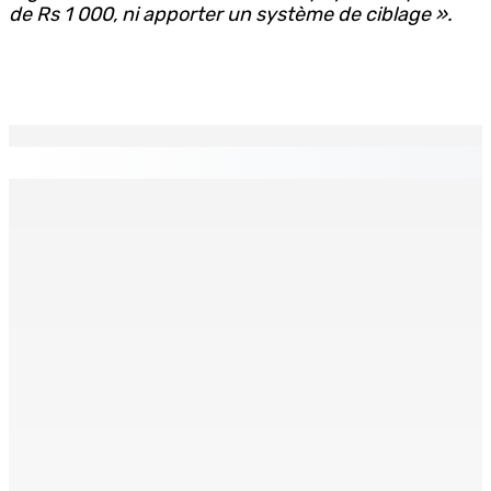
de Rs 1 000, ni apporter un système de ciblage
».
EN CONTINU
↻
Crash d’un hydravion à La Prairie : un touriste polonais
de 25 ans décède, le pilote indien de 28 ans blessé
4 Août 2026 19h42
RÉHABILITATION Poser un regard bienveillant sur le
détenu
4 Août 2026 19h20
INTERVIEW | Karola Zuël (formatrice) : « L’éducation
sexuelle est une éducation à la vie »
4 Août 2026 16h00