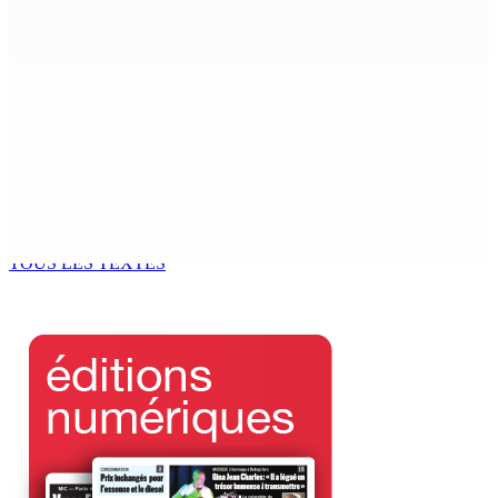
4 Août 2026 13h44
Joe Lesjongard dépose une motion de privilège visant
la députée Leu-Govind après la PNQ
4 Août 2026 13h25
Réunion des délégués | À la GTU House — Vijay
Bundhun élu président du Conseil des Syndicats
4 Août 2026 13h00
TOUS LES TEXTES