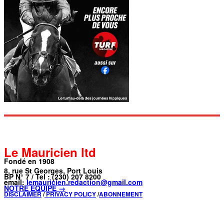
Le Mauricien ltd
Fondé en 1908
8, rue St Georges, Port Louis
BP N° 7 / Tel : (230) 207 8200
email:
lemauricien.redaction@gmail.com
NOTRE ÉQUIPE →
DISCLAIMER
/
PRIVACY POLICY
/
ABONNEMENT