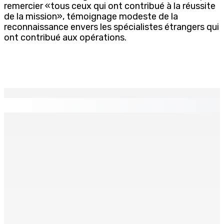
remercier «tous ceux qui ont contribué à la réussite
de la mission», témoignage modeste de la
reconnaissance envers les spécialistes étrangers qui
ont contribué aux opérations.
EN CONTINU
↻
Port-Louis : Un jeune vend de la drogue près du
Marché Central
6 Août 2026 18h00
Un passager mauricien décède à bord d’un vol d’Air
Mauritius
6 Août 2026 17h56