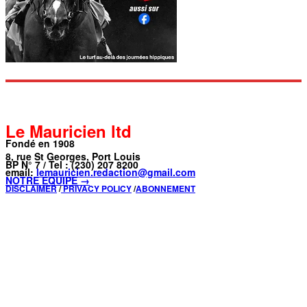
Le Mauricien ltd
Fondé en 1908
8, rue St Georges, Port Louis
BP N° 7 / Tel : (230) 207 8200
email:
lemauricien.redaction@gmail.com
NOTRE ÉQUIPE →
DISCLAIMER
/
PRIVACY POLICY
/
ABONNEMENT