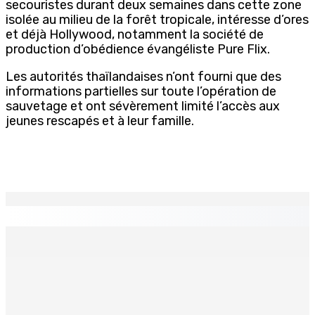
secouristes durant deux semaines dans cette zone
isolée au milieu de la forêt tropicale, intéresse d’ores
et déjà Hollywood, notamment la société de
production d’obédience évangéliste Pure Flix.
Les autorités thaïlandaises n’ont fourni que des
informations partielles sur toute l’opération de
sauvetage et ont sévèrement limité l’accès aux
jeunes rescapés et à leur famille.
EN CONTINU
↻
MONTAGNE-LONGUE : Grièvement brûlée après que ses
vêtements ont pris feu
7 Août 2026 17h00