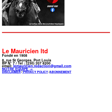
Le Mauricien ltd
Fondé en 1908
8, rue St Georges, Port Louis
BP N° 7 / Tel : (230) 207 8200
email:
lemauricien.redaction@gmail.com
NOTRE ÉQUIPE →
DISCLAIMER
/
PRIVACY POLICY
/
ABONNEMENT