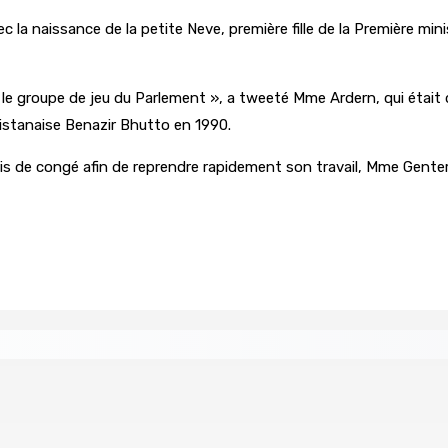
c la naissance de la petite Neve, première fille de la Première minis
 le groupe de jeu du Parlement », a tweeté Mme Ardern, qui étai
akistanaise Benazir Bhutto en 1990.
is de congé afin de reprendre rapidement son travail, Mme Genter pr
age du compte d’un collègue