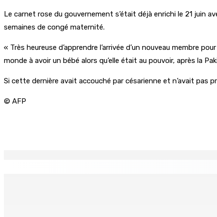
Le carnet rose du gouvernement s’était déjà enrichi le 21 juin ave
semaines de congé maternité.
« Très heureuse d’apprendre l’arrivée d’un nouveau membre pour
monde à avoir un bébé alors qu’elle était au pouvoir, après la P
Si cette dernière avait accouché par césarienne et n’avait pas pr
© AFP
Partager
EN CONTINU
↻
TRANQUEBAR : Un architecte perd Rs 20 000 après le pirat
8 Août 2026 17h00