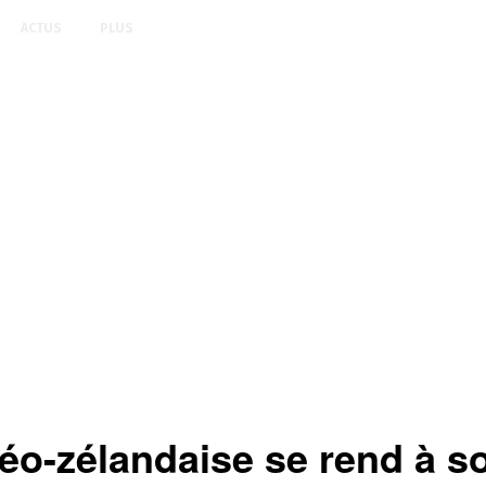
ACTUS
PLUS
néo-zélandaise se rend à 