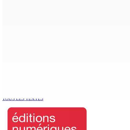
7 Août 2026 15h50
FCC | Réseau d’importation de drogue : Steven Moothoocur
7 Août 2026 15h00
CIMETIÈRE DE BOIS-MARCHAND : Une inconnue inhumée plus 
7 Août 2026 15h00
Beyond Westminster: The Sydney Pierre episode and Maurit
7 Août 2026 15h00
Océan Indien | Saisie de 157,5 kg de drogue : L’ex-JM prend
7 Août 2026 11h49
TOUS LES TEXTES