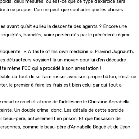
 poids, deux mesures, ou est-ce que ce type d’exercice sera
re à ce propos. L’on ne peut que souhaiter que les choses
s avant qu’ait eu lieu la descente des agents ? Encore une
é inquiétés, harcelés, voire persécutés par le précédent régime,
éloquente : « A taste of his own medicine ». Pravind Jugnauth,
. Ses détracteurs voyaient là un moyen pour lui d’en découdre
 cette même FCC qui a procédé à son arrestation !
éable du tout de se faire rosser avec son propre bâton, n’est-ce
er, le premier à faire les frais est bien celui par qui tout a
le meurtre cruel et atroce de l’adolescente Christine Annabella
einte. Un double crime, donc. Les détails de cette sordide
eur beau-père, actuellement en prison. Et que l’assassin de
s personnes, comme le beau-père d’Annabelle Begué et de Jean