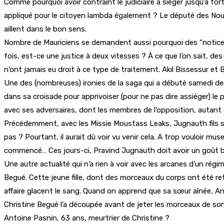
Comme pourquoi avoir contraint le judiciaire à siéger jusqu’à fo
appliqué pour le citoyen lambda également ? Le député des Nouv
aillent dans le bon sens.
Nombre de Mauriciens se demandent aussi pourquoi des “notice 
fois, est-ce une justice à deux vitesses ? À ce que l’on sait, de
n’ont jamais eu droit à ce type de traitement. Akil Bissessur et
Une des (nombreuses) ironies de la saga qui a débuté samedi de
dans sa croisade pour apprivoiser (pour ne pas dire assiéger) le 
avec ses adversaires, dont les membres de l’opposition, autant qu
Précédemment, avec les Missie Moustass Leaks, Jugnauth fils se 
pas ? Pourtant, il aurait dû voir vu venir cela. A trop vouloir muse
commencé… Ces jours-ci, Pravind Jugnauth doit avoir un goût b
Une autre actualité qui n’a rien à voir avec les arcanes d’un régi
Begué. Cette jeune fille, dont des morceaux du corps ont été re
affaire glacent le sang. Quand on apprend que sa sœur aînée, Anna
Christine Begué l’a découpée avant de jeter les morceaux de so
Antoine Pasnin, 63 ans, meurtrier de Christine ?