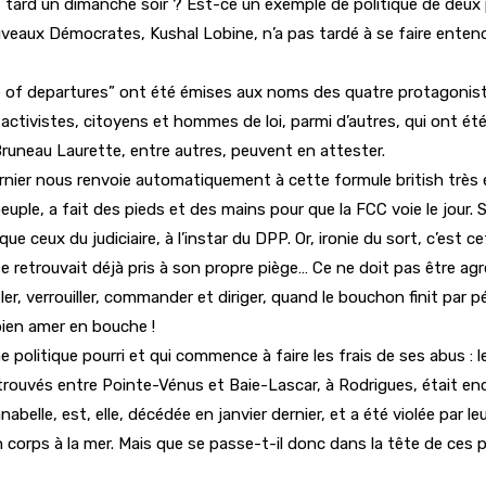
rt tard un dimanche soir ? Est-ce un exemple de politique de deux
eaux Démocrates, Kushal Lobine, n’a pas tardé à se faire entend
of departures” ont été émises aux noms des quatre protagoniste
s activistes, citoyens et hommes de loi, parmi d’autres, qui ont ét
 Bruneau Laurette, entre autres, peuvent en attester.
rnier nous renvoie automatiquement à cette formule british très 
peuple, a fait des pieds et des mains pour que la FCC voie le jour
e ceux du judiciaire, à l’instar du DPP. Or, ironie du sort, c’est
retrouvait déjà pris à son propre piège… Ce ne doit pas être agr
ler, verrouiller, commander et diriger, quand le bouchon finit par pét
ien amer en bouche !
me politique pourri et qui commence à faire les frais de ses abus : 
trouvés entre Pointe-Vénus et Baie-Lascar, à Rodrigues, était enc
belle, est, elle, décédée en janvier dernier, et a été violée par l
n corps à la mer. Mais que se passe-t-il donc dans la tête de ce