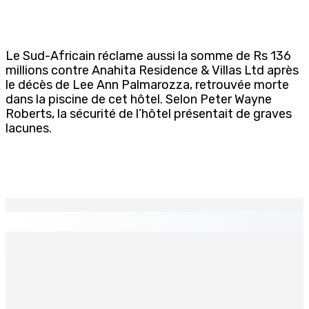
Le Sud-Africain réclame aussi la somme de Rs 136
millions contre Anahita Residence & Villas Ltd après
le décès de Lee Ann Palmarozza, retrouvée morte
dans la piscine de cet hôtel. Selon Peter Wayne
Roberts, la sécurité de l’hôtel présentait de graves
lacunes.
EN CONTINU
↻
TPLink Open Day :MT récompensée pour l’innovation en
matière de wi-fi résidentiel
7 Août 2026 19h00