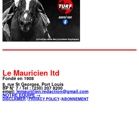
Le Mauricien ltd
Fondé en 1908
8, rue St Georges, Port Louis
BP N° 7 / Tel : (230) 207 8200
email:
lemauricien.redaction@gmail.com
NOTRE ÉQUIPE →
DISCLAIMER
/
PRIVACY POLICY
/
ABONNEMENT