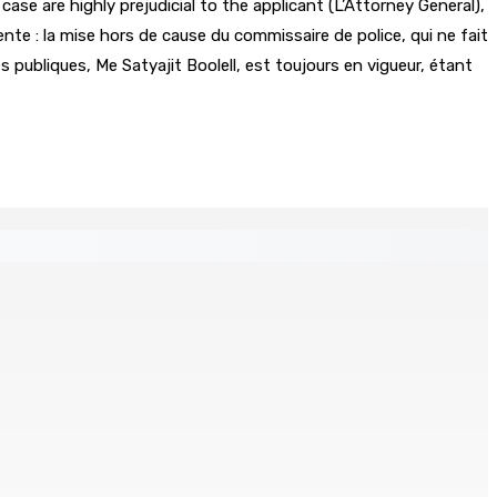
case are highly prejudicial to the applicant (L’Attorney General),
nte : la mise hors de cause du commissaire de police, qui ne fait
tes publiques, Me Satyajit Boolell, est toujours en vigueur, étant
La météo de ce mercredi 5 août