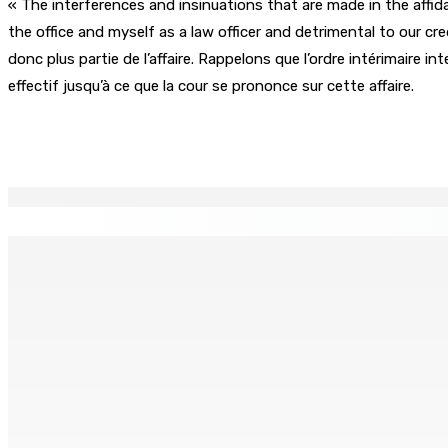
« The interferences and insinuations that are made in the affidav
the office and myself as a law officer and detrimental to our cr
donc plus partie de l’affaire. Rappelons que l’ordre intérimaire in
effectif jusqu’à ce que la cour se prononce sur cette affaire.
Partager
EN CONTINU
↻
AGRICULTURE | Restructuration du Small Farmers Welfare Fu
5 Août 2026 08h00
Depuis décembre 2024 : Rs 18 millions de dépenses pour le
5 Août 2026 07h00
CWA | Internal Pipe Replacement Programme — Polémique au