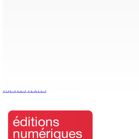
5 Août 2026 07h00
Crash d’un hydravion à La Prairie : un touriste polonais de 2
4 Août 2026 19h42
INTERVIEW | Karola Zuël (formatrice) : « L’éducation sexuell
4 Août 2026 16h00
RÉFLEXIONS : Kouraz « pa get figir »
En marge de la réf
4 Août 2026 15h00
4 Août 2026 14h00
TOUS LES TEXTES