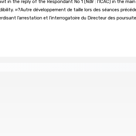
it in the reply of the Respondant No 1 (Ndlr : l’ICAC) in the main 
edibility. »?Autre développement de taille lors des séances précéde
terdisant l’arrestation et l’interrogatoire du Directeur des poursui
nd — Une rencontre avec le ministre Boolell réclamée
s missions parlementaires
tour de l’installation des conduites d’eau à même le sol