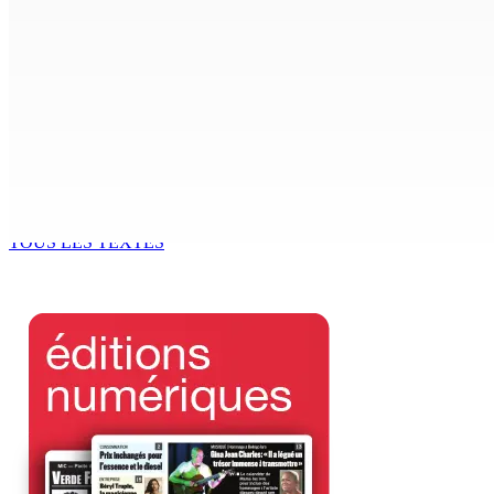
7 Août 2026 10h00
Région : Stéphanie Anquetil admise à l’African Academy for
7 Août 2026 08h00
Réforme des pensions | En vue de la promulgation La PKS
7 Août 2026 07h00
TOUS LES TEXTES