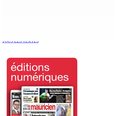
Baboolall, nouveau leader de l’opposition
7 Août 2026 11h11
AUTOROUTE M4 | Projet évalué à Rs 10 milliards Prêt
spécial de USD 680 M du gouvernement indien
7 Août 2026 11h00
TOUS LES TEXTES