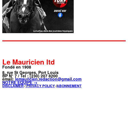
Le Mauricien ltd
Fondé en 1908
8, rue St Georges, Port Louis
BP N° 7 / Tel : (230) 207 8200
email:
lemauricien.redaction@gmail.com
NOTRE ÉQUIPE →
DISCLAIMER
/
PRIVACY POLICY
/
ABONNEMENT