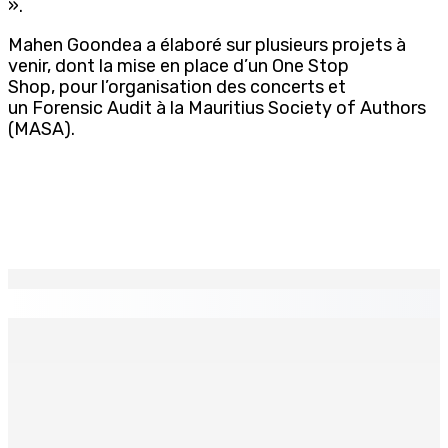
».
Mahen Goondea a élaboré sur plusieurs projets à
venir, dont la mise en place d’un One Stop
Shop, pour l’organisation des concerts et
un Forensic Audit à la Mauritius Society of Authors
(MASA).
EN CONTINU
↻
TPLink Open Day :MT récompensée pour l’innovation en
matière de wi-fi résidentiel
7 Août 2026 19h00