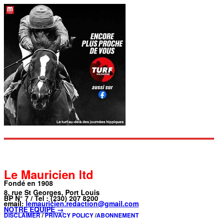
Le Mauricien ltd
Fondé en 1908
8, rue St Georges, Port Louis
BP N° 7 / Tel : (230) 207 8200
email:
lemauricien.redaction@gmail.com
NOTRE ÉQUIPE →
DISCLAIMER
/
PRIVACY POLICY
/
ABONNEMENT