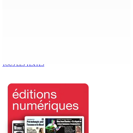
7 Août 2026 15h00
Franco Quirin : « Une position de stricte neutralité »
7 Août 2026 12h00
Océan Indien | Saisie de 157,5 kg de drogue : L’ex-JM
prend ses distances de la SUV et du gandia
7 Août 2026 11h49
TOUS LES TEXTES