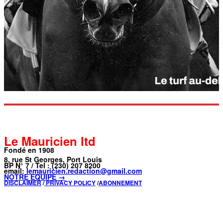
Le Mauricien ltd
Fondé en 1908
8, rue St Georges, Port Louis
BP N° 7 / Tel : (230) 207 8200
email:
lemauricien.redaction@gmail.com
NOTRE ÉQUIPE →
DISCLAIMER
/
PRIVACY POLICY
/
ABONNEMENT