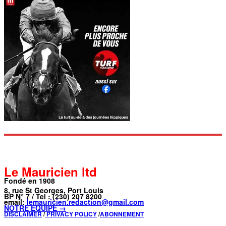
Le Mauricien ltd
Fondé en 1908
8, rue St Georges, Port Louis
BP N° 7 / Tel : (230) 207 8200
email:
lemauricien.redaction@gmail.com
NOTRE ÉQUIPE →
DISCLAIMER
/
PRIVACY POLICY
/
ABONNEMENT