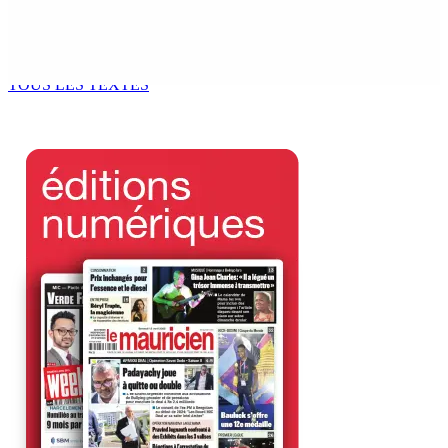
Enquête de l’ADSU : la première audition de Véronique
Leu-Govind a duré environ cinq heures au QG de l’ADSU
de Rose-Hill.
6 Août 2026 15h49
TOUS LES TEXTES