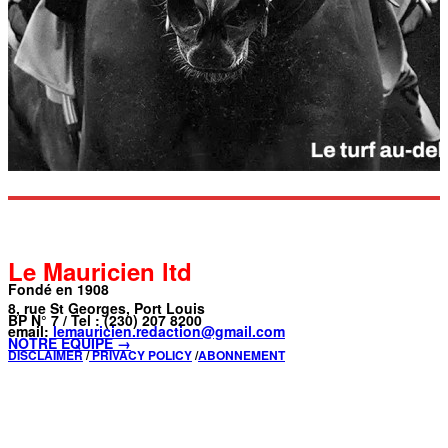
Le Mauricien ltd
Fondé en 1908
8, rue St Georges, Port Louis
BP N° 7 / Tel : (230) 207 8200
email:
lemauricien.redaction@gmail.com
NOTRE ÉQUIPE →
DISCLAIMER
/
PRIVACY POLICY
/
ABONNEMENT