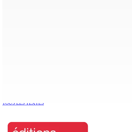
7 Août 2026 15h50
FCC | Réseau d’importation de drogue : Steven Moothoocur
7 Août 2026 15h00
CIMETIÈRE DE BOIS-MARCHAND : Une inconnue inhumée plus 
7 Août 2026 15h00
Beyond Westminster: The Sydney Pierre episode and Maurit
7 Août 2026 15h00
Océan Indien | Saisie de 157,5 kg de drogue : L’ex-JM prend
7 Août 2026 11h49
TOUS LES TEXTES