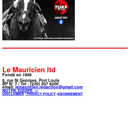
Le Mauricien ltd
Fondé en 1908
8, rue St Georges, Port Louis
BP N° 7 / Tel : (230) 207 8200
email:
lemauricien.redaction@gmail.com
NOTRE ÉQUIPE →
DISCLAIMER
/
PRIVACY POLICY
/
ABONNEMENT