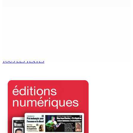
7 Août 2026 15h00
Franco Quirin : « Une position de stricte neutralité »
7 Août 2026 12h00
Océan Indien | Saisie de 157,5 kg de drogue : L’ex-JM
prend ses distances de la SUV et du gandia
7 Août 2026 11h49
TOUS LES TEXTES