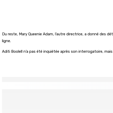
Du reste, Mary Queenie Adam, l’autre directrice, a donné des détai
ligne.
Aditi Boolell n’a pas été inquiétée après son interrogatoire, mais
Partager
EN CONTINU
↻
Port-Louis : Un jeune vend de la drogue près du Marché Cen
6 Août 2026 18h00