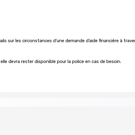
ls sur les circonstances d’une demande d’aide financière à travers 
 elle devra rester disponible pour la police en cas de besoin.
tral
Un passager mauricien décède à bord d’un vol d’Air
6 Août 2026 17h56