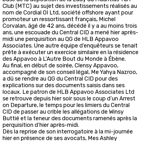
Club (MTC) au sujet des investissements réalisés au
nom de Cordial OI Ltd, société offshore ayant pour
promoteur un ressortissant français, Michel
Corvalan, âgé de 42 ans, décédé il y a au moins trois
ans, une escouade du Central CID a mené hier après-
midi une perquisition au QG de HLB Appavoo
Associates. Une autre équipe d’enquêteurs se tenait
prête à exécuter un exercice similaire en la résidence
des Appavoo à L’Autre Bout du Monde à Ébène.
Au final, en début de soirée, Clensy Appavoo,
accompagné de son conseil légal, Me Yahya Nazroo,
a dû se rendre au QG du Central CID pour des
explications sur des documents saisis dans ses
locaux. Le patron de HLB Appavoo Associates Ltd
se retrouve depuis hier soir sous le coup d’un Arrest
on Departure, le temps pour les limiers du Central
CID de passer au crible les allégations de Winsy
Buttié et la teneur des documents ramenés après la
perquisition d’hier après-midi.
Dès la reprise de son interrogatoire à la mi-journée
hier en présence de ses avocats, Mes Ashley