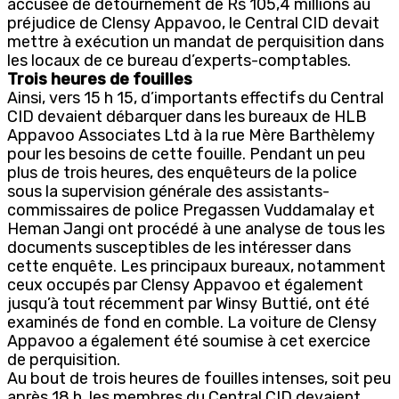
accusée de détournement de Rs 105,4 millions au
préjudice de Clensy Appavoo, le Central CID devait
mettre à exécution un mandat de perquisition dans
les locaux de ce bureau d’experts-comptables.
Trois heures de fouilles
Ainsi, vers 15 h 15, d’importants effectifs du Central
CID devaient débarquer dans les bureaux de HLB
Appavoo Associates Ltd à la rue Mère Barthèlemy
pour les besoins de cette fouille. Pendant un peu
plus de trois heures, des enquêteurs de la police
sous la supervision générale des assistants-
commissaires de police Pregassen Vuddamalay et
Heman Jangi ont procédé à une analyse de tous les
documents susceptibles de les intéresser dans
cette enquête. Les principaux bureaux, notamment
ceux occupés par Clensy Appavoo et également
jusqu’à tout récemment par Winsy Buttié, ont été
examinés de fond en comble. La voiture de Clensy
Appavoo a également été soumise à cet exercice
de perquisition.
Au bout de trois heures de fouilles intenses, soit peu
après 18 h, les membres du Central CID devaient