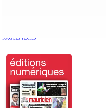
Baboolall, nouveau leader de l’opposition
7 Août 2026 11h11
AUTOROUTE M4 | Projet évalué à Rs 10 milliards Prêt
spécial de USD 680 M du gouvernement indien
7 Août 2026 11h00
TOUS LES TEXTES