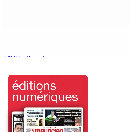
Franco Quirin : « Une position de stricte neutralité »
7 Août 2026 12h00
Océan Indien | Saisie de 157,5 kg de drogue : L’ex-JM
prend ses distances de la SUV et du gandia
7 Août 2026 11h49
TOUS LES TEXTES