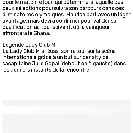
pour le match retour, qui déterminera laquelle des
deux sélections poursuivra son parcours dans ces
éliminatoires olympiques. Maurice part avec un léger
avantage, mais devra confirmer pour valider sa
qualification au tour suivant, où le vainqueur
affrontera le Ghana.
Légende
Lady Club M
Le Lady Club M a réussi son retour sur la scène
internationale grâce à un but
sur penalty
de
sa
capitaine
Julie
Gopal
(debout 6
e
à gauche)
dans
les derniers instants de la rencontre
EN CONTINU
↻
Crash d’un hydravion à La Prairie : un touriste polonais
de 25 ans décède, le pilote indien de 28 ans blessé