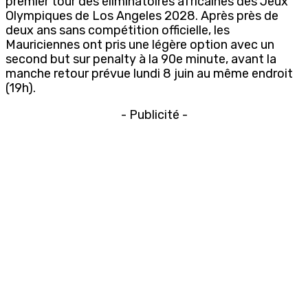
premier tour des éliminatoires africaines des Jeux
O
lympiques de Los Angeles 2028. Après près de
deux ans sans compétition officielle, les
Mauriciennes ont pris une légère option
avec un
second but sur penalty à la 90
e
minute,
avant la
manche retour prévue l
undi
8 juin
au même endroit
(19h)
.
- Publicité -