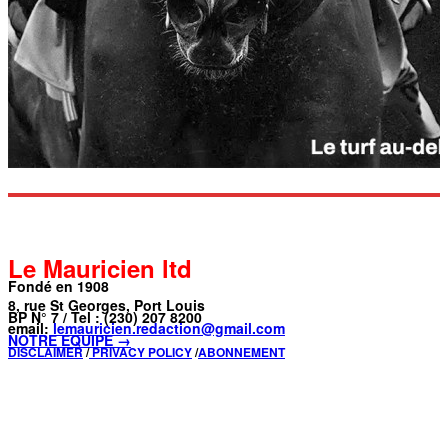
Le Mauricien ltd
Fondé en 1908
8, rue St Georges, Port Louis
BP N° 7 / Tel : (230) 207 8200
email:
lemauricien.redaction@gmail.com
NOTRE ÉQUIPE →
DISCLAIMER
/
PRIVACY POLICY
/
ABONNEMENT