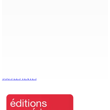
Shirin Aumeeruddy-Cziffra, Speaker de l’Assemblée
nationale : « J’exerce mon autorité d’une manière plus
douce »
9 Août 2026 12h00
The Chase : Heevesh Bissessur, 21 ans, fait son entrée
dans le monde littéraire
9 Août 2026 12h00
Tourisme | Patrimoine naturel exceptionnel Île-aux-
Cerfs : un plan de régénération durable
9 Août 2026 12h00
TOUS LES TEXTES