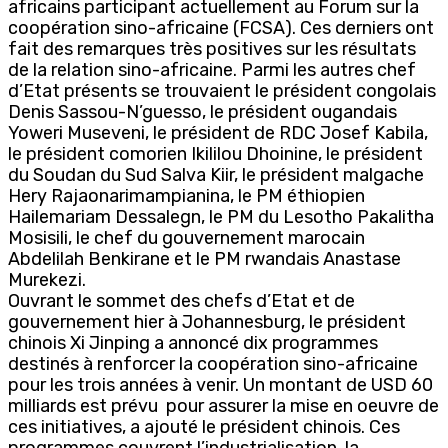
africains participant actuellement au Forum sur la
coopération sino-africaine (FCSA). Ces derniers ont
fait des remarques très positives sur les résultats
de la relation sino-africaine. Parmi les autres chef
d’Etat présents se trouvaient le président congolais
Denis Sassou-N’guesso, le président ougandais
Yoweri Museveni, le président de RDC Josef Kabila,
le président comorien Ikililou Dhoinine, le président
du Soudan du Sud Salva Kiir, le président malgache
Hery Rajaonarimampianina, le PM éthiopien
Hailemariam Dessalegn, le PM du Lesotho Pakalitha
Mosisili, le chef du gouvernement marocain
Abdelilah Benkirane et le PM rwandais Anastase
Murekezi.
Ouvrant le sommet des chefs d’Etat et de
gouvernement hier à Johannesburg, le président
chinois Xi Jinping a annoncé dix programmes
destinés à renforcer la coopération sino-africaine
pour les trois années à venir. Un montant de USD 60
milliards est prévu pour assurer la mise en oeuvre de
ces initiatives, a ajouté le président chinois. Ces
programmes couvrent l’industrialisation, la