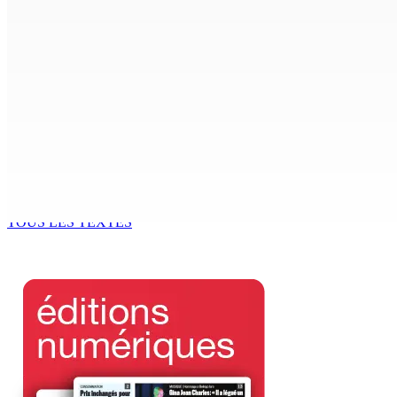
POLICE — Après une opération à Vallée-des-Prêtres : Rs 7 M
8 Août 2026 12h00
Le Fron Militan Progresis, face à la presse ce samedi au He
8 Août 2026 11h40
BUDGET AFTERMATH — Réforme de la pension — Finance Bill :
8 Août 2026 10h00
TOUS LES TEXTES