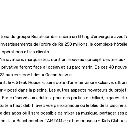
Victoria du groupe Beachcomber subira un lifting d’envergure avec
investissements de l’ordre de Rs 250 millions, le complexe hôteli
 opérations et les clients.
 d’innovations marquantes, dont un nouveau concept destiné aux 
 privative feront face à l’océan et au parc marin. De ces 40 no
 23 autres seront des « Ocean View ».
nt, le « Steak House », sera doté d’une terrasse exclusive, offra
» posé dans la piscine. Les autres aspects novateurs du projet d
ar » réservé aux adultes, pour des parties de billard, cigares et 
tuite à haut débit, avec vue panoramique où le bleu de la piscine 
re des ados où il sera possible de mixer sa musique, partager ses 
ne : la « Beachcomber TAMTAM » ; et un nouveau « Kids Club » su