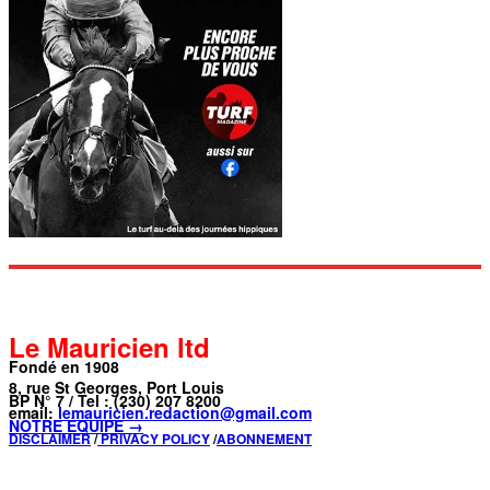
Le Mauricien ltd
Fondé en 1908
8, rue St Georges, Port Louis
BP N° 7 / Tel : (230) 207 8200
email:
lemauricien.redaction@gmail.com
NOTRE ÉQUIPE →
DISCLAIMER
/
PRIVACY POLICY
/
ABONNEMENT