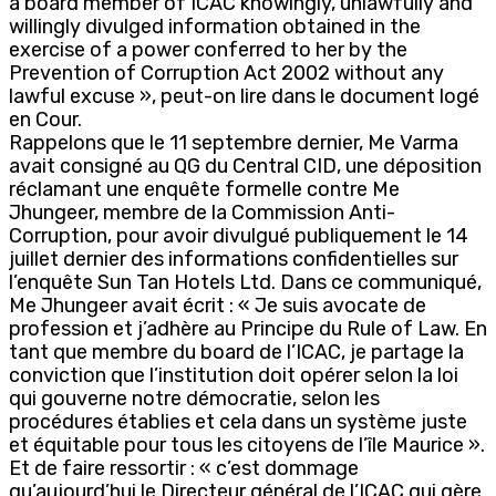
a board member of ICAC knowingly, unlawfully and
willingly divulged information obtained in the
exercise of a power conferred to her by the
Prevention of Corruption Act 2002 without any
lawful excuse », peut-on lire dans le document logé
en Cour.
Rappelons que le 11 septembre dernier, Me Varma
avait consigné au QG du Central CID, une déposition
réclamant une enquête formelle contre Me
Jhungeer, membre de la Commission Anti-
Corruption, pour avoir divulgué publiquement le 14
juillet dernier des informations confidentielles sur
l’enquête Sun Tan Hotels Ltd. Dans ce communiqué,
Me Jhungeer avait écrit : « Je suis avocate de
profession et j’adhère au Principe du Rule of Law. En
tant que membre du board de l’ICAC, je partage la
conviction que l’institution doit opérer selon la loi
qui gouverne notre démocratie, selon les
procédures établies et cela dans un système juste
et équitable pour tous les citoyens de l’île Maurice ».
Et de faire ressortir : « c’est dommage
qu’aujourd’hui le Directeur général de l’ICAC qui gère