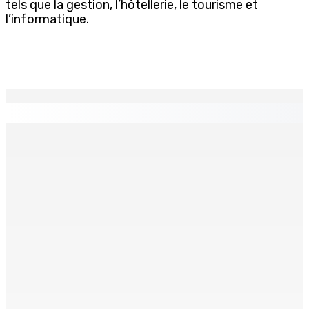
tels que la gestion, l’hôtellerie, le tourisme et
l’informatique.
EN CONTINU
↻
Madagascar : La Banque centrale relève son taux
directeur à 12,5%
6 Août 2026 15h00
ACCESS TO JUSTICE IN MAURITIUS : If This Can Happen to
a Senior Counsel, What Does It Mean for Persons with
Disabilities?
6 Août 2026 15h00
MONDE ESTUDIANTIN | Municipalité de Port-Louis —
NAFCO : Concours national de débat prévu le jeudi 13