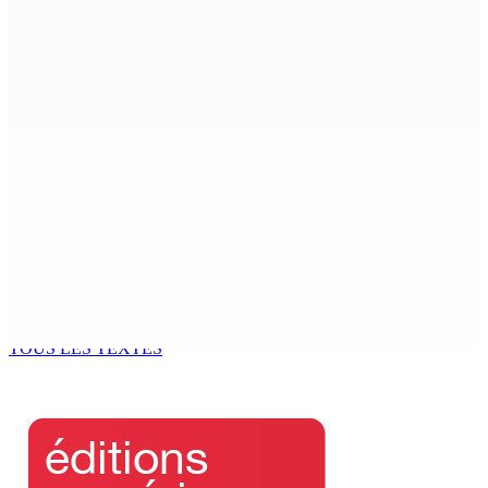
POUDRE-D’OR | Meurtre : Un ado de 14 ans poignarde
son oncle de 54 ans
6 Août 2026 11h05
COUP DE FILET DE L’ADSU : Des pharmacies contrôlées
et des irrégularités relevées
6 Août 2026 11h03
Le Kreol morisien au parlement | Shakeel Mohamed,
ministre du Logement : « Une page historique s’écrit
aujourd’hui »
6 Août 2026 11h00
TOUS LES TEXTES