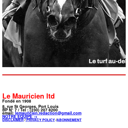
Le Mauricien ltd
Fondé en 1908
8, rue St Georges, Port Louis
BP N° 7 / Tel : (230) 207 8200
email:
lemauricien.redaction@gmail.com
NOTRE ÉQUIPE →
DISCLAIMER
/
PRIVACY POLICY
/
ABONNEMENT