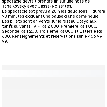
spectacle devrait prendre fin sur une note de
Tchaikovsky avec Casse-Noisettes.
Le spectacle est prévu à 20 h les deux soirs. Il durera
90 minutes excluant une pause d’une demi-heure.
Les billets sont en vente sur le réseau Otayo aux
tarifs suivants : VIP Rs 2 000, Première Rs 1 800,
Seconde Rs 1 200, Troisième Rs 800 et Latérale Rs
600. Renseignements et réservations sur le 466 99
99.
EN CONTINU
↻
THÉÂTRE — Ce dimanche 9 à la Trup Sapsiway, Roches-
Brunes : Reprise de “Memwar Zenosid”
9 Août 2026 10h00