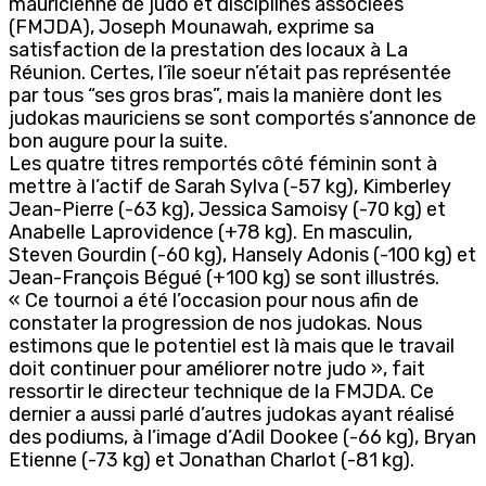
mauricienne de judo et disciplines associées
(FMJDA), Joseph Mounawah, exprime sa
satisfaction de la prestation des locaux à La
Réunion. Certes, l’île soeur n’était pas représentée
par tous “ses gros bras”, mais la manière dont les
judokas mauriciens se sont comportés s’annonce de
bon augure pour la suite.
Les quatre titres remportés côté féminin sont à
mettre à l’actif de Sarah Sylva (-57 kg), Kimberley
Jean-Pierre (-63 kg), Jessica Samoisy (-70 kg) et
Anabelle Laprovidence (+78 kg). En masculin,
Steven Gourdin (-60 kg), Hansely Adonis (-100 kg) et
Jean-François Bégué (+100 kg) se sont illustrés.
« Ce tournoi a été l’occasion pour nous afin de
constater la progression de nos judokas. Nous
estimons que le potentiel est là mais que le travail
doit continuer pour améliorer notre judo », fait
ressortir le directeur technique de la FMJDA. Ce
dernier a aussi parlé d’autres judokas ayant réalisé
des podiums, à l’image d’Adil Dookee (-66 kg), Bryan
Etienne (-73 kg) et Jonathan Charlot (-81 kg).