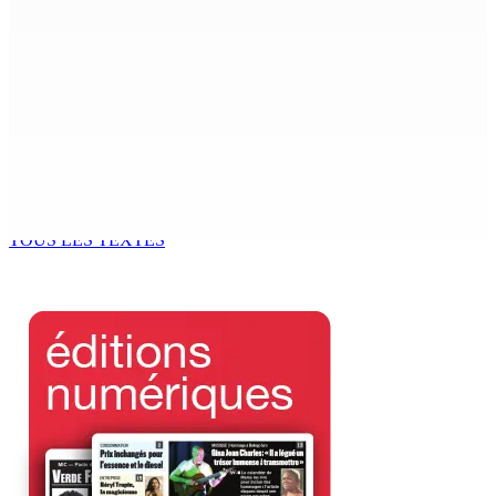
7 Août 2026 15h50
FCC | Réseau d’importation de drogue : Steven
Moothoocurpen libéré sous caution
7 Août 2026 15h00
CIMETIÈRE DE BOIS-MARCHAND : Une inconnue inhumée
plus d’un an après son décès dans un accident
7 Août 2026 15h00
TOUS LES TEXTES