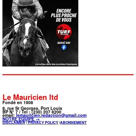
Le Mauricien ltd
Fondé en 1908
8, rue St Georges, Port Louis
BP N° 7 / Tel : (230) 207 8200
email:
lemauricien.redaction@gmail.com
NOTRE ÉQUIPE →
DISCLAIMER
/
PRIVACY POLICY
/
ABONNEMENT