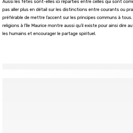
Aussi les fêtes sont-elles ici réparties entre celles qui sont c
pas aller plus en détail sur les distinctions entre courants ou p
préférable de mettre l’accent sur les principes communs à tous. I
religions à l’île Maurice montre aussi qu’il existe pour ainsi dir
les humains et encourager le partage spirituel.
Partager
EN CONTINU
↻
Port-Louis : Un jeune vend de la drogue près du Marché Cen
6 Août 2026 18h00
Adrien Duval a démissionné de ses fonctions d’Opposition 
6 Août 2026 17h52