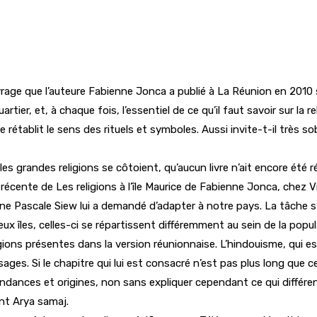
uvrage que l’auteure Fabienne Jonca a publié à La Réunion en 2010 
rtier, et, à chaque fois, l’essentiel de ce qu’il faut savoir sur la
e rétablit le sens des rituels et symboles. Aussi invite-t-il très
 grandes religions se côtoient, qu’aucun livre n’ait encore été ré
écente de Les religions à l’île Maurice de Fabienne Jonca, chez Vi
enne Pascale Siew lui a demandé d’adapter à notre pays. La tâche s’
x îles, celles-ci se répartissent différemment au sein de la popu
ligions présentes dans la version réunionnaise. L’hindouisme, qui es
ges. Si le chapitre qui lui est consacré n’est pas plus long que ce
tendances et origines, non sans expliquer cependant ce qui différ
nt Arya samaj.