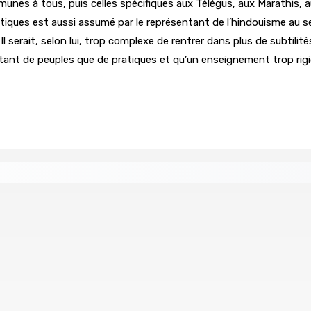
ommunes à tous, puis celles spécifiques aux Télégus, aux Marathis, 
ratiques est aussi assumé par le représentant de l’hindouisme au s
l serait, selon lui, trop complexe de rentrer dans plus de subtili
e autant de peuples que de pratiques et qu’un enseignement trop rigi
tral
Un passager mauricien décède à bord d’un vol d’Air
6 Août 2026 17h56
Whip et de président du Public Accounts Committee (PAC)