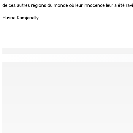
de ces autres régions du monde où leur innocence leur a été rav
Husna Ramjanally
Partager
EN CONTINU
↻
Madagascar : La Banque centrale relève son taux directeur
6 Août 2026 15h00
ACCESS TO JUSTICE IN MAURITIUS : If This Can Happen to a Se
6 Août 2026 15h00
MONDE ESTUDIANTIN | Municipalité de Port-Louis — NAFCO : 
6 Août 2026 14h00