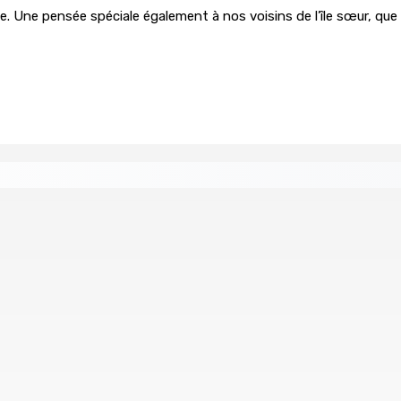
ie. Une pensée spéciale également à nos voisins de l’île sœur, qu
 à 12,5%
nior Counsel, What Does It Mean for Persons with Disabilitie
Concours national de débat prévu le jeudi 13