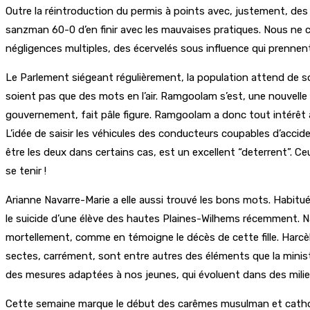
Outre la réintroduction du permis à points avec, justement, d
sanzman 60-0 d’en finir avec les mauvaises pratiques. Nous ne c
négligences multiples, des écervelés sous influence qui prennent 
Le Parlement siégeant régulièrement, la population attend de so
soient pas que des mots en l’air. Ramgoolam s’est, une nouvelle
gouvernement, fait pâle figure. Ramgoolam a donc tout intérêt à 
L’idée de saisir les véhicules des conducteurs coupables d’accid
être les deux dans certains cas, est un excellent “deterrent”. 
se tenir !
Arianne Navarre-Marie a elle aussi trouvé les bons mots. Habit
le suicide d’une élève des hautes Plaines-Wilhems récemment. N
mortellement, comme en témoigne le décès de cette fille. Harcèle
sectes, carrément, sont entre autres des éléments que la minis
des mesures adaptées à nos jeunes, qui évoluent dans des milieu
Cette semaine marque le début des carêmes musulman et catholiq