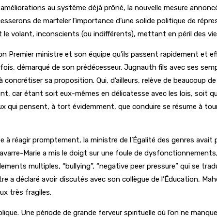
es améliorations au système déjà prôné, la nouvelle mesure anno
esserons de marteler l’importance d’une solide politique de répre
le volant, inconscients (ou indifférents), mettant en péril des vie
n Premier ministre et son équipe qu’ils passent rapidement et ef
 fois, démarqué de son prédécesseur. Jugnauth fils avec ses semp
concrétiser sa proposition. Qui, d’ailleurs, relève de beaucoup de
ent, car étant soit eux-mêmes en délicatesse avec les lois, soit q
Ceux qui pensent, à tort évidemment, que conduire se résume à tou
uée à réagir promptement, la ministre de l’Égalité des genres av
avarre-Marie a mis le doigt sur une foule de dysfonctionnements, 
ments multiples, “bullying”, “negative peer pressure” qui se trad
tre a déclaré avoir discutés avec son collègue de l’Éducation, Ma
x très fragiles.
ue. Une période de grande ferveur spirituelle où l’on ne manque