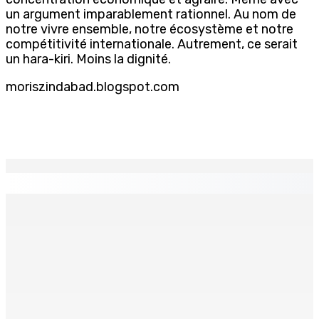
un argument imparablement rationnel. Au nom de
notre vivre ensemble, notre écosystème et notre
compétitivité internationale. Autrement, ce serait
un hara-kiri. Moins la dignité.
moriszindabad.blogspot.com
EN CONTINU
↻
Fléaux sociaux | Conseil des Religions : Mobilisation
nationale en faveur de l’éducation civique et des
valeurs citoyennes
7 Août 2026 18h00
MONTAGNE-LONGUE : Grièvement brûlée après que ses
vêtements ont pris feu