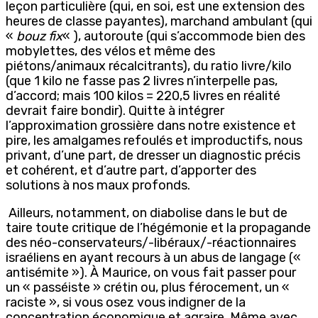
leçon particulière (qui, en soi, est une extension des
heures de classe payantes), marchand ambulant (qui
«
bouz fix
« ), autoroute (qui s’accommode bien des
mobylettes, des vélos et même des
piétons/animaux récalcitrants), du ratio livre/kilo
(que 1 kilo ne fasse pas 2 livres n’interpelle pas,
d’accord; mais 100 kilos = 220,5 livres en réalité
devrait faire bondir). Quitte à intégrer
l’approximation grossière dans notre existence et
pire, les amalgames refoulés et improductifs, nous
privant, d’une part, de dresser un diagnostic précis
et cohérent, et d’autre part, d’apporter des
solutions à nos maux profonds.
Ailleurs, notamment, on diabolise dans le but de
taire toute critique de l’hégémonie et la propagande
des néo-conservateurs/-libéraux/-réactionnaires
israéliens en ayant recours à un abus de langage («
antisémite »). À Maurice, on vous fait passer pour
un « passéiste » crétin ou, plus férocement, un «
raciste », si vous osez vous indigner de la
concentration économique et agraire. Même avec