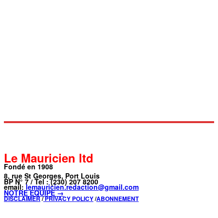
Le Mauricien ltd
Fondé en 1908
8, rue St Georges, Port Louis
BP N° 7 / Tel : (230) 207 8200
email:
lemauricien.redaction@gmail.com
NOTRE ÉQUIPE →
DISCLAIMER
/
PRIVACY POLICY
/
ABONNEMENT