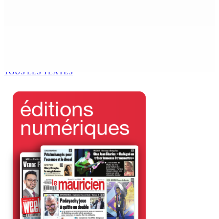
la députée Leu-Govind après la PNQ
4 Août 2026 13h25
Réunion des délégués | À la GTU House — Vijay
Bundhun élu président du Conseil des Syndicats
4 Août 2026 13h00
TOUS LES TEXTES