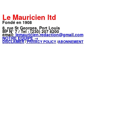
Le Mauricien ltd
Fondé en 1908
8, rue St Georges, Port Louis
BP N° 7 / Tel : (230) 207 8200
email:
lemauricien.redaction@gmail.com
NOTRE ÉQUIPE →
DISCLAIMER
/
PRIVACY POLICY
/
ABONNEMENT