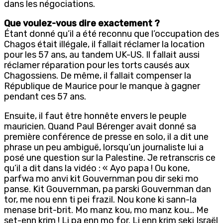
dans les négociations.
Que voulez-vous dire exactement ?
Étant donné qu’il a été reconnu que l’occupation des
Chagos était illégale, il fallait réclamer la location
pour les 57 ans, au tandem UK-US. Il fallait aussi
réclamer réparation pour les torts causés aux
Chagossiens. De même, il fallait compenser la
République de Maurice pour le manque à gagner
pendant ces 57 ans.
Ensuite, il faut être honnête envers le peuple
mauricien. Quand Paul Bérenger avait donné sa
première conférence de presse en solo, il a dit une
phrase un peu ambiguë, lorsqu’un journaliste lui a
posé une question sur la Palestine. Je retranscris ce
qu’il a dit dans la vidéo : « Ayo papa ! Ou kone,
parfwa mo anvi kit Gouvernman pou dir seki mo
panse. Kit Gouvernman, pa parski Gouvernman dan
tor, me nou enn ti pei frazil. Nou kone ki sann-la
menase brit-brit. Mo manz kou, mo manz kou… Me
set-enn krim ! Li pa enn mo for. Li enn krim seki Israël